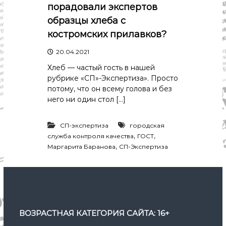
р
порадовали экспертов
К
а
о
образцы хлеба с
в
с
костромских прилавков?
т
д
р
а
20.04.2021
о
"
м
Хлеб — частый гость в нашей
ы
рубрике «СП»-Экспертиза». Просто
и
потому, что он всему голова и без
К
него ни один стол […]
о
с
т
СП-экспертиза
городская
р
,
,
о
служба контроля качества
ГОСТ
м
,
Маргарита Баранова
СП-Экспертиза
с
к
о
й
о
б
л
ВОЗРАСТНАЯ КАТЕГОРИЯ САЙТА: 16+
а