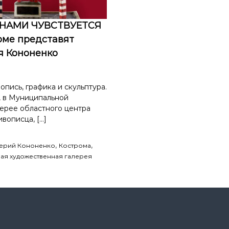
ТНАМИ ЧУВСТВУЕТСЯ
оме представят
я Кононенко
пись, графика и скульптура.
а, в Муниципальной
ерее областного центра
вописца, […]
,
,
ерий Кононенко
Кострома
ая художественная галерея