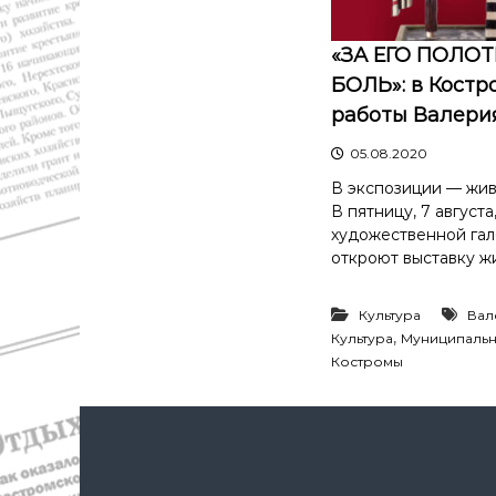
с
а
т
в
и
«ЗА ЕГО ПОЛО
д
К
БОЛЬ»: в Костр
а
о
работы Валери
"
с
т
05.08.2020
р
о
В экспозиции — живо
м
В пятницу, 7 август
ы
художественной гал
и
откроют выставку жи
К
о
Культура
Вал
с
,
Культура
Муниципальн
т
Костромы
р
о
м
с
к
о