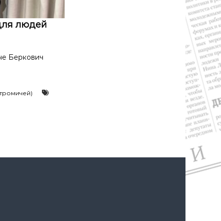
для людей
не Беркович
стромичей)