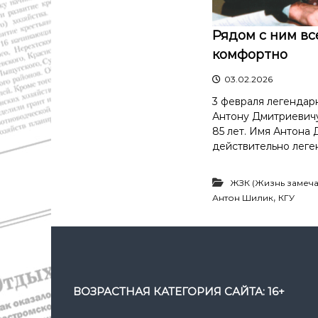
с
а
т
в
и
Рядом с ним вс
д
К
комфортно
а
о
"
с
03.02.2026
т
3 февраля легендар
р
Антону Дмитриевич
о
85 лет. Имя Антона
м
действительно леге
ы
и
К
ЖЗК (Жизнь замеча
о
,
Антон Шилик
КГУ
с
т
р
о
м
с
ВОЗРАСТНАЯ КАТЕГОРИЯ САЙТА: 16+
к
о