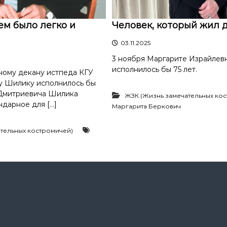
ем было легко и
Человек, который жил 
03.11.2025
3 ноября Маргарите Израйлев
исполнилось бы 75 лет.
ному декану истпеда КГУ
у Шилику исполнилось бы
 Дмитриевича Шилика
ЖЗК (Жизнь замечательных ко
ндарное для […]
Маргарита Беркович
тельных костромичей)