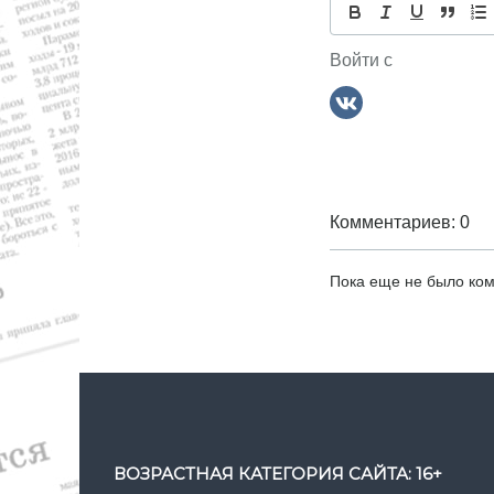
р
а
я
,
Войти с
с
п
п
о
о
р
т
з
Комментариев: 0
а
п
Пока еще не было ко
и
с
я
ВОЗРАСТНАЯ КАТЕГОРИЯ САЙТА: 16+
м