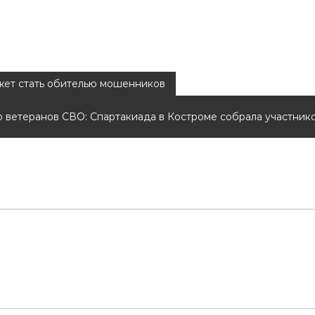
жет стать обителью мошенников
 ветеранов СВО: Спартакиада в Костроме собрала участнико