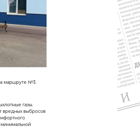
на маршруте №3.
ыхлопные газы.
ит вредных выбросов
омфортного
ы минимальной