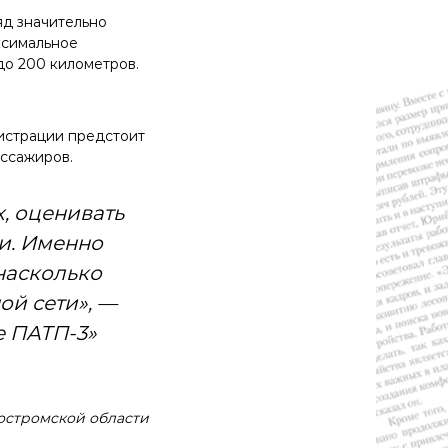
яд значительно
ксимальное
до 200 километров.
истрации предстоит
ассажиров.
х, оценивать
и. Именно
 насколько
ой сети», —
е ПАТП-3»
остромской области