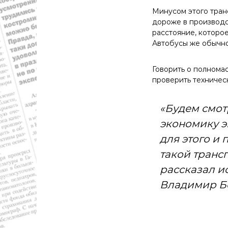
й
Минусом этого тран
о
дороже в производс
б
расстояние, которо
л
Автобусы же обычно
а
с
Говорить о полнома
т
проверить техничес
и
.
Н
«Будем смот
о
экономику э
в
о
для этого и
с
такой транс
т
и
рассказал и
,
Владимир Б
п
о
л
и