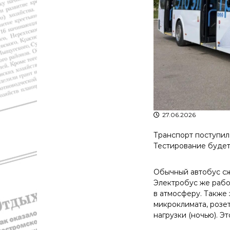
с
а
т
в
и
д
К
а
о
"
с
т
р
о
м
ы
27.06.2026
и
К
Транспорт поступил
о
Тестирование будет
с
т
Обычный автобус сж
р
Электробус же рабо
о
в атмосферу. Также
м
микроклимата, розе
с
нагрузки (ночью). Э
к
о