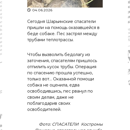
р
К
а
о
04.06.2026
в
с
т
Сегодня Шарьинские спасатели
д
р
пришли на помощь оказавшейся в
а
о
беде собаке. Пес застрял между
"
м
трубами теплотрассы.
ы
и
К
Чтобы вызволить бедолагу из
о
заточения, спасателям пришлось
с
отпилить кусок трубы. Операция
т
по спасению прошла успешно,
р
о
только вот… Оказанной помощи
м
собака не оценила, едва
с
освободившись, пес рванул по
к
своим делам, даже не
о
поблагодарив своих
й
освободителей.
о
б
л
Фото: СПАСАТЕЛИ Костромы
а