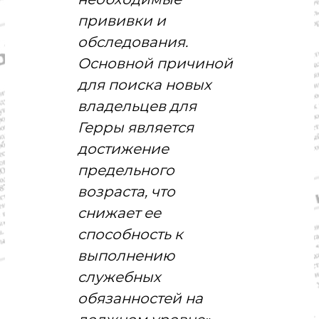
о
м
прививки и
и
обследования.
к
а
Основной причиной
,
к
для поиска новых
у
владельцев для
л
ь
Герры является
т
у
достижение
р
предельного
а
,
возраста, что
с
п
снижает ее
о
способность к
р
т
выполнению
служебных
обязанностей на