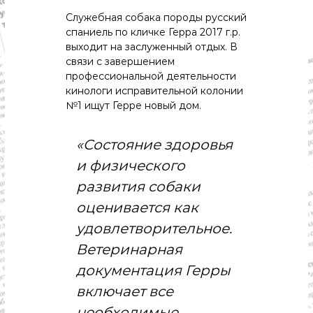
с
т
Служебная собака породы русский
и
спаниель по кличке Герра 2017 г.р.
.
выходит на заслуженный отдых. В
Н
связи с завершением
о
профессиональной деятельности
в
о
кинологи исправительной колонии
с
№1 ищут Герре новый дом.
т
и
,
«Состояние здоровья
п
и физического
о
л
развития собаки
и
т
оценивается как
и
удовлетворительное.
к
а
Ветеринарная
,
э
документация Герры
к
включает все
о
н
необходимые