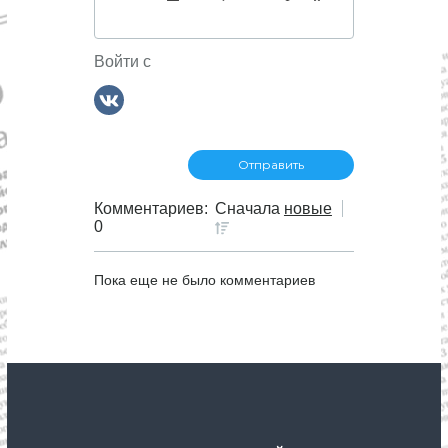
п
о
Войти с
з
а
п
Комментариев:
Сначала
новые
0
и
Пока еще не было комментариев
с
я
м