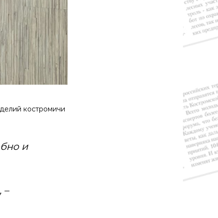
зделий костромичи
обно и
 –