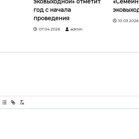
эковыходной» отметит
«Семейн
год с начала
эковыхо
n
проведения
10.03.2026
07.04.2026
admin