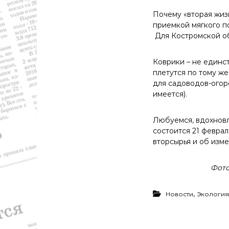
р
а
Почему «вторая жиз
,
приемкой мягкого по
с
Для Костромской об
п
о
Коврики – не единс
р
плетутся по тому же
т
для садоводов-огор
имеется).
Любуемся, вдохновл
состоится 21 февра
вторсырья и об изм
Фото
,
Новости
Экология