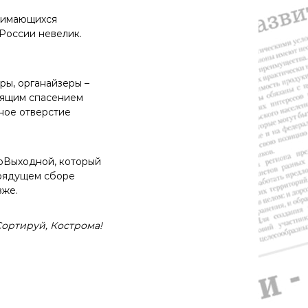
анимающихся
 России невелик.
ры, органайзеры –
тоящим спасением
ное отверстие
оВыходной, который
грядущем сборе
зже.
Сортируй, Кострома!