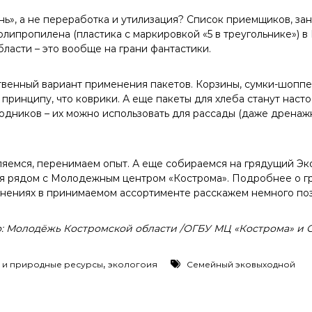
нь», а не переработка и утилизация? Список приемщиков, з
липропилена (пластика с маркировкой «5 в треугольнике») в
ласти – это вообще на грани фантастики.
твенный вариант применения пакетов. Корзины, сумки-шоппе
 принципу, что коврики. А еще пакеты для хлеба станут нас
одников – их можно использовать для рассады (даже дренаж
яемся, перенимаем опыт. А еще собираемся на грядущий Эк
ля рядом с Молодежным центром «Кострома». Подробнее о 
енениях в принимаемом ассортименте расскажем немного по
: Молодёжь Костромской области /ОГБУ МЦ «Кострома» и
,
 и природные ресурсы
экологоия
Семейный эковыходной