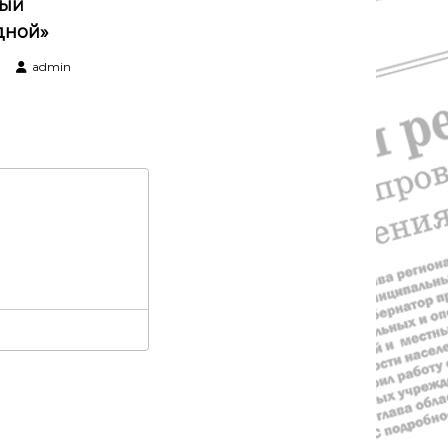
ый
дной»
admin