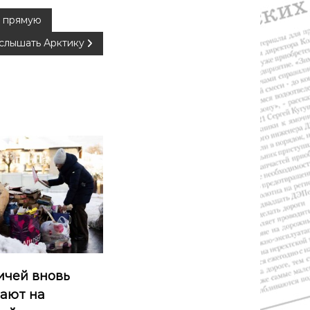
ю прямую
услышать Арктику
ичей вновь
ают на