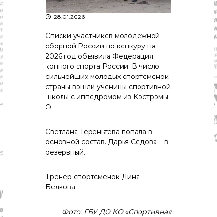
р
К
а
о
28.01.2026
в
с
т
Списки участников молодежной
д
р
сборной России по конкуру на
а
о
2026 год объявила Федерация
"
м
конного спорта России. В число
ы
сильнейших молодых спортсменок
и
страны вошли ученицы спортивной
К
о
школы с ипподромом из Костромы.
с
О
т
р
о
Светлана Тереньтева попала в
м
основной состав. Дарья Седова – в
с
резервный.
к
о
й
Тренер спортсменок Дина
о
Белкова.
б
л
а
Фото: ГБУ ДО КО «Спортивная