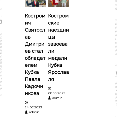
ц
о
м
и
и
к
Костром
Костром
а
ич
ские
я
,
к
Святосл
наездни
у
п
ав
цы
л
ь
Дмитри
завоева
о
т
ев стал
ли
у
р
обладат
медали
з
а
елем
Кубка
,
а
с
Кубка
Ярослав
п
Павла
ля
о
п
р
Кадочн
т
икова
и
08.10.2025
admin
с
24.07.2023
admin