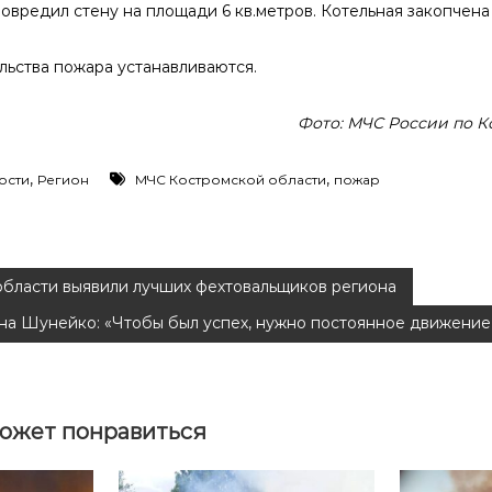
повредил стену на площади 6 кв.метров. Котельная закопчена
льства пожара устанавливаются.
Фото: МЧС России по К
,
,
ости
Регион
МЧС Костромской области
пожар
области выявили лучших фехтовальщиков региона
на Шунейко: «Чтобы был успех, нужно постоянное движение
ожет понравиться