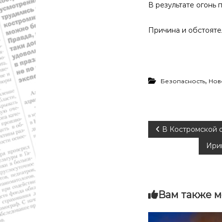
В результате огонь 
й
о
б
Причина и обстояте
л
а
с
т
и
,
Безопасность
Нов
.
Н
о
в
Н
В Костромской 
о
с
Ири
а
т
и
в
,
п
Вам также м
и
о
л
и
г