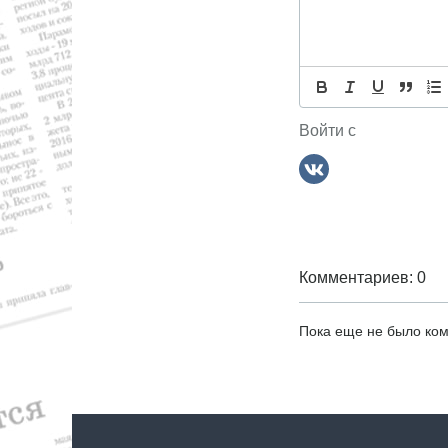
р
а
с
,
с
я
п
о
м
р
Войти с
т
Комментариев: 0
Пока еще не было ко