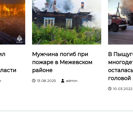
ил
Мужчина погиб при
В Пыщуг
пожаре в Межевском
многоде
бласти
районе
осталас
головой
n
13.08.2025
admin
10.03.2022