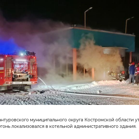
нтуровского муниципального округа Костромской области ут
гонь локализовался в котельной административного здания.