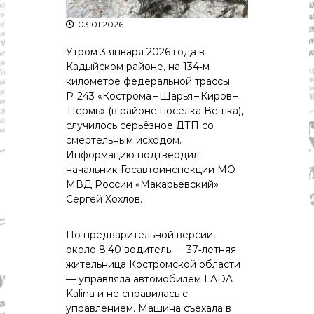
р
К
а
о
03.01.2026
в
с
т
Утром 3 января 2026 года в
д
р
Кадыйском районе, на 134‑м
а
о
километре федеральной трассы
"
м
Р‑243 «Кострома – Шарья – Киров –
ы
Пермь» (в районе посёлка Вёшка),
и
случилось серьёзное ДТП со
К
о
смертельным исходом.
с
Информацию подтвердил
т
начальник Госавтоинспекции МО
р
МВД России «Макарьевский»
о
Сергей Хохлов.
м
с
к
По предварительной версии,
о
около 8:40 водитель — 37‑летняя
й
жительница Костромской области
о
б
— управляла автомобилем LADA
л
Kalina и не справилась с
а
управлением. Машина съехала в