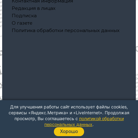
Контактная информация
Редакция в лицах
Подписка
О газете
Политика обработки персональных данных
Для улучшения работы сайт использует файлы cookies,
Авторское право © 2026
Газета "Северная правда"
Все
сервисы «Яндекс.Метрика» и «LiveInternet». Продолжая
права защищены. Тема: ThemeGrill от
Flash
. На платформе
просмотр, Вы соглашаетесь с
политикой обработки
WordPress
персональных данных
.
Хорошо