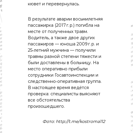
с
кювет и перевернулась.
т
и
.
В результате аварии восьмилетняя
Н
пассажирка (2017 г. р.) погибла на
о
месте от полученных травм.
в
Водитель, а также двое других
о
с
пассажиров — юноша 2009 г. р. и
т
25‑летний мужчина — получили
и
травмы разной степени тяжести и
,
были доставлены в больницу. На
п
место оперативно прибыли
о
сотрудники Госавтоинспекции и
л
и
следственно‑оперативная группа.
т
В настоящее время ведётся
и
проверка: специалисты выясняют
к
все обстоятельства
а
произошедшего.
,
э
к
Фото: http://t.me/kostroma112
о
н