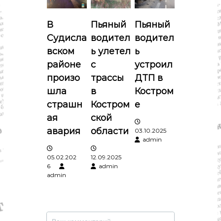
и
я
В
Пьяный
Пьяный
Судисла
водител
водител
п
вском
ь улетел
ь
о
районе
с
устроил
произо
трассы
ДТП в
з
шла
в
Костром
страшн
Костром
е
а
ая
ской
п
авария
области
03.10.2025
admin
и
05.02.202
12.09.2025
6
admin
с
admin
я