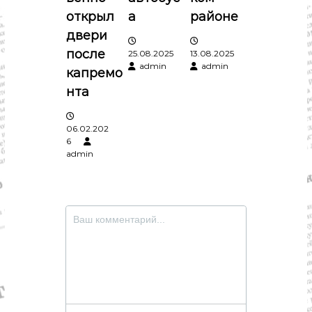
а
открыл
а
районе
п
двери
после
25.08.2025
13.08.2025
и
admin
admin
капремо
нта
с
я
06.02.202
6
admin
м