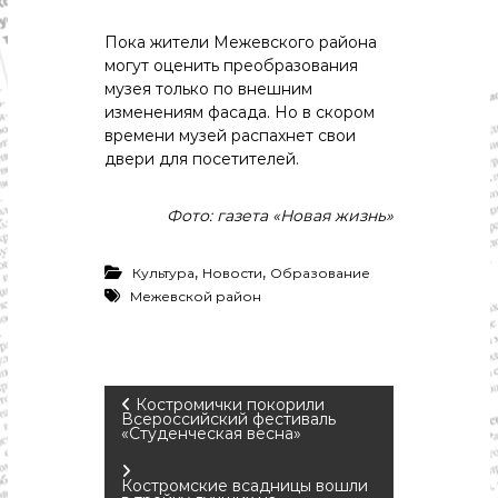
с
т
Пока жители Межевского района
и
.
могут оценить преобразования
Н
музея только по внешним
о
изменениям фасада. Но в скором
в
времени музей распахнет свои
о
двери для посетителей.
с
т
и
Фото: газета «Новая жизнь»
,
п
о
,
,
Культура
Новости
Образование
л
Межевской район
и
т
и
к
а
Н
,
Костромички покорили
Всероссийский фестиваль
э
«Студенческая весна»
к
а
о
н
Костромские всадницы вошли