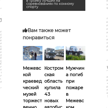
в
в тройку лучших на
о
соревнованиях по конному
м
спорту
и
и
к
а
г
,
к
Вам также может
у
а
л
понравиться
ь
ц
т
у
р
и
а
,
я
с
Межевс
Костром
Мужчин
п
кой
ская
а погиб
о
п
р
краевед
область
при
т
о
ческий
купила
пожаре
музей
43
в
з
торжест
новых
Межевс
венно
автобус
ком