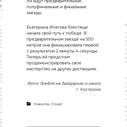
с
Их ждут предварительные,
т
полуфинальные и финальные
и
заезды.
.
Н
о
Екатерина Ипатова блестяще
в
начала свой путь к победе. В
о
предварительном заезде на 500
с
метров она финишировала первой
т
с результатом 2 минуты 4 секунды.
и
,
Теперь ей предстоит
п
продемонстрировать свое
о
мастерство на других дистанциях.
л
и
т
Фото: Гребля на байдарках и каноэ
и
г. Кострома
к
а
,
,
Новости
Спорт
э
к
о
н