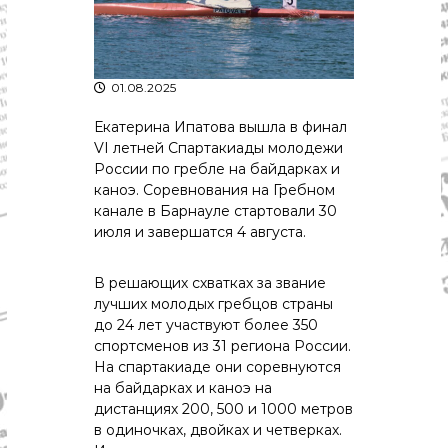
р
К
а
о
в
с
т
д
01.08.2025
р
а
о
"
м
Екатерина Ипатова вышла в финал
ы
VI летней Спартакиады молодежи
и
России по гребле на байдарках и
К
каноэ. Соревнования на Гребном
о
канале в Барнауле стартовали 30
с
июля и завершатся 4 августа.
т
р
о
В решающих схватках за звание
м
лучших молодых гребцов страны
с
к
до 24 лет участвуют более 350
о
спортсменов из 31 региона России.
й
На спартакиаде они соревнуются
о
на байдарках и каноэ на
б
дистанциях 200, 500 и 1000 метров
л
в одиночках, двойках и четверках.
а