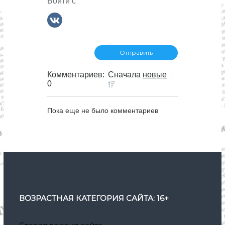
Войти с
о
з
а
п
Комментариев:
Сначала
новые
0
и
Пока еще не было комментариев
с
я
м
ВОЗРАСТНАЯ КАТЕГОРИЯ САЙТА: 16+