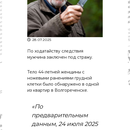
р
К
а
о
в
с
т
д
р
а
о
"
м
28.07.2025
ы
и
По ходатайству следствия
К
мужчина заключен под стражу.
о
с
т
Тело 44-летней женщины с
р
ножевыми ранениями грудной
о
м
клетки было обнаружено в одной
с
из квартир в Волгореченске.
к
о
й
«По
о
предварительным
б
л
данным, 24 июля 2025
а