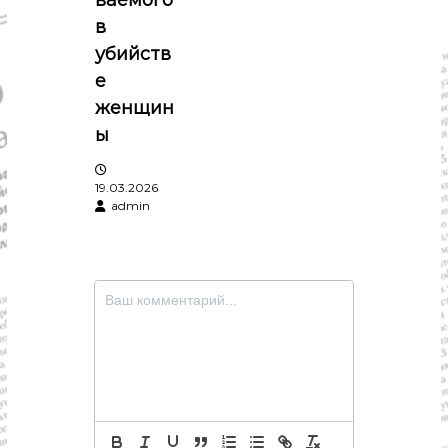
ваемого
п
в
убийств
и
е
женщин
с
ы
я
19.03.2026
м
admin