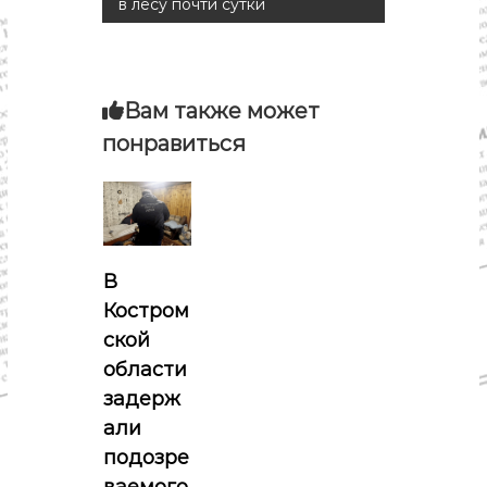
в лесу почти сутки
и
г
Вам также может
а
понравиться
ц
и
я
В
Костром
п
ской
о
области
задерж
з
али
подозре
а