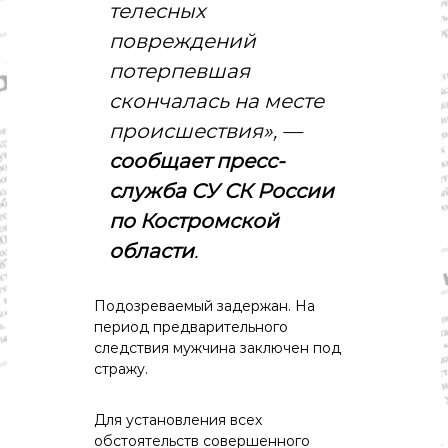
о
телесных
м
повреждений
и
к
потерпевшая
а
,
скончалась на месте
к
происшествия», —
у
л
сообщает пресс-
ь
т
служба СУ СК России
у
по Костромской
р
а
области
.
,
с
п
Подозреваемый задержан. На
о
период предварительного
р
т
следствия мужчина заключен под
стражу.
Для установления всех
обстоятельств совершенного