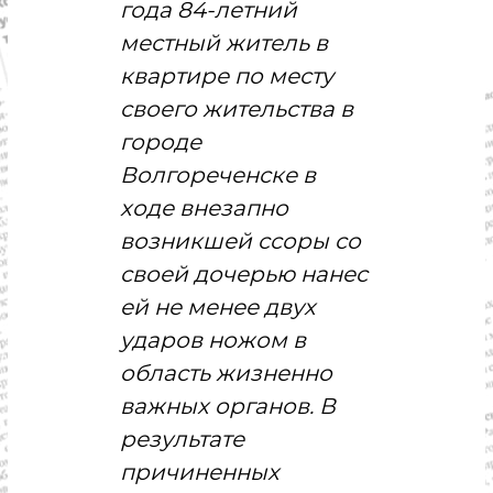
с
года 84-летний
т
местный житель в
и
.
квартире по месту
Н
о
своего жительства в
в
городе
о
с
Волгореченске в
т
и
ходе внезапно
,
возникшей ссоры со
п
о
своей дочерью нанес
л
и
ей не менее двух
т
ударов ножом в
и
к
область жизненно
а
,
важных органов. В
э
результате
к
о
причиненных
н