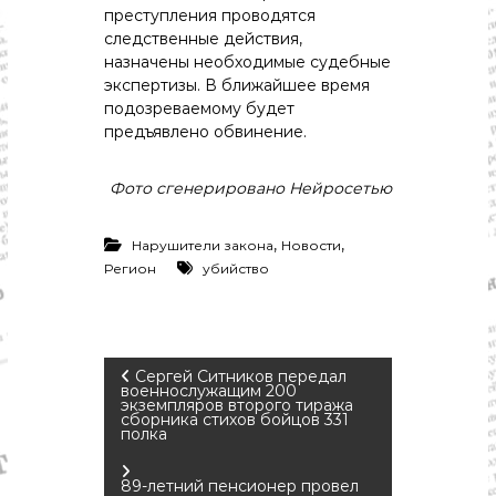
преступления проводятся
следственные действия,
назначены необходимые судебные
экспертизы. В ближайшее время
подозреваемому будет
предъявлено обвинение.
Фото сгенерировано Нейросетью
,
,
Нарушители закона
Новости
Регион
убийство
Н
Сергей Ситников передал
военнослужащим 200
экземпляров второго тиража
сборника стихов бойцов 331
а
полка
в
89-летний пенсионер провел