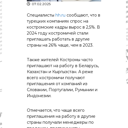
р
07.02.2025
К
а
о
Специалисты
hh.ru
сообщают, что в
в
с
т
турецких компаниях спрос на
д
р
костромские кадры вырос в 2,5%. В
а
о
2024 году костромичей стали
"
м
приглашать работать в другие
ы
страны на 26% чаще, чем в 2023.
и
К
о
Также жителей Костромы часто
с
приглашают на работу в Беларусь,
т
Казахстан и Кыргызстан. А реже
р
о
всего костромичи получают
м
приглашения от компаний из
с
Словакии, Португалии, Румынии и
к
Индонезии.
о
й
о
Отмечается, что чаще всего
б
приглашения на работу в другие
л
страны получали менеджеры по
а