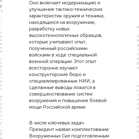
с
Оно включает модернизацию и
т
улучшение тактико-технических
и
характеристик оружия и техники,
.
находящихся на вооружении,
Н
о
разработку новых
в
высокотехнологичных образцов,
о
которые учитывают опыт,
с
полученный российскими
т
войсками в ходе специальной
и
военной операции. Этот опыт
,
п
всесторонне изучают
о
конструкторские бюро и
л
специализированные НИИ, а
и
сделанные выводы ложатся в
т
совершенствование систем
и
вооружения и повышение боевой
к
а
мощи Российской армии.
,
э
В числе ключевых задач
к
о
Президент назвал комплектование
н
Вооруженных Сил подготовленным