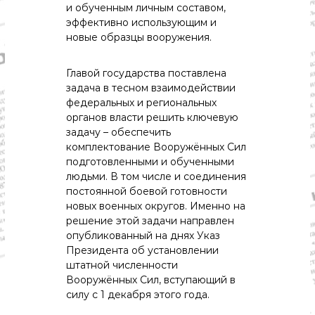
о
и обученным личным составом,
м
эффективно использующим и
и
новые образцы вооружения.
к
а
,
Главой государства поставлена
к
задача в тесном взаимодействии
у
федеральных и региональных
л
ь
органов власти решить ключевую
т
задачу – обеспечить
у
комплектование Вооружённых Сил
р
подготовленными и обученными
а
людьми. В том числе и соединения
,
постоянной боевой готовности
с
п
новых военных округов. Именно на
о
решение этой задачи направлен
р
опубликованный на днях Указ
т
Президента об установлении
штатной численности
Вооружённых Сил, вступающий в
силу с 1 декабря этого года.