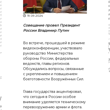
р
К
а
о
в
с
19.09.2024
т
д
р
а
Совещание провел Президент
о
России Владимир Путин
"
м
ы
и
Во встрече, прошедшей в режиме
К
видеоконференции, участвовало
о
с
руководство Министерства
т
обороны России, федеральных
р
ведомств, главы регионов.
о
Обсуждались вопросы, связанные
м
с укреплением и повышением
с
боеготовности Вооружённых Сил.
к
о
й
Глава государства акцентировал,
о
что сегодня в России особое
б
л
внимание уделяется техническому
а
перевооружению армии и флота.