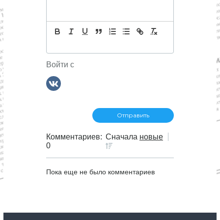
я
п
о
Войти с
з
а
п
Комментариев:
Сначала
новые
и
0
с
Пока еще не было комментариев
я
м