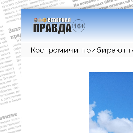
П
Г
Г
е
а
л
р
а
з
е
в
е
й
н
т
т
ы
Костромичи прибирают г
и
а
е
к
"
с
с
С
о
о
е
б
д
ы
в
е
т
е
р
и
р
ж
я
и
н
и
м
а
н
о
я
о
м
п
в
у
о
р