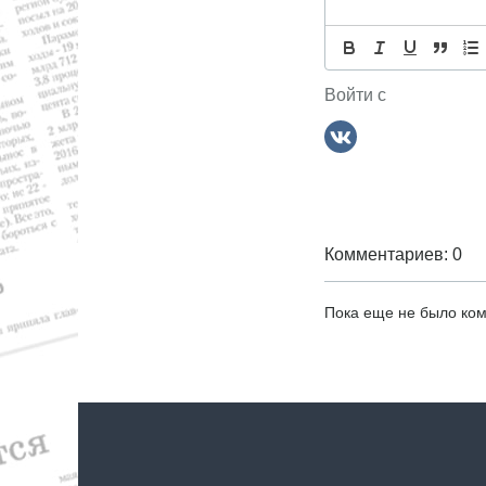
р
и
а
,
я
с
п
Войти с
п
о
р
т
о
з
Комментариев: 0
а
п
Пока еще не было ко
и
с
я