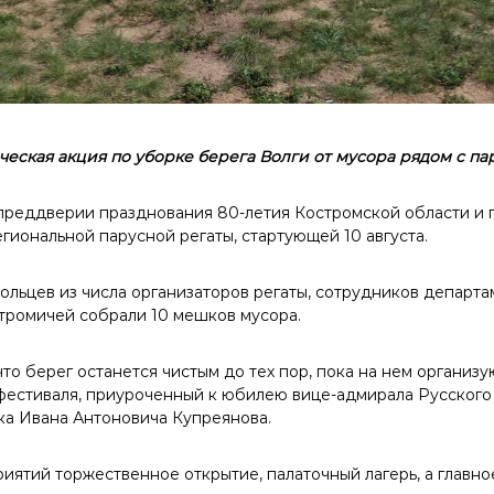
еская акция по уборке берега Волги от мусора рядом с па
 преддверии празднования 80-летия Костромской области и
иональной парусной регаты, стартующей 10 августа.
ольцев из числа организаторов регаты, сотрудников департа
ромичей собрали 10 мешков мусора.
что берег останется чистым до тех пор, пока на нем организу
фестиваля, приуроченный к юбилею вице-адмирала Русского 
а Ивана Антоновича Купреянова.
иятий торжественное открытие, палаточный лагерь, а главн