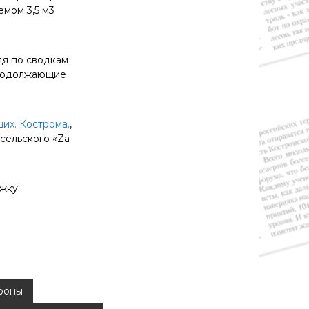
мом 3,5 м3
дя по сводкам
продолжающие
их. Кострома.
,
сельского «Za
жку.
роны