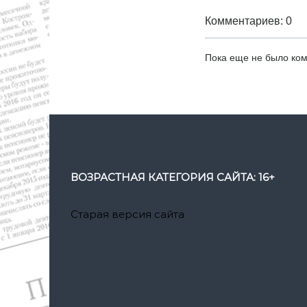
з
Комментариев: 0
а
Пока еще не было ко
п
и
с
я
ВОЗРАСТНАЯ КАТЕГОРИЯ САЙТА: 16+
м
Старая версия сайта