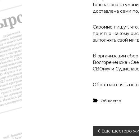
т
Голованова с гуман
и
доставлена семи по
к
а
Скромно пишут, что
,
понятно, какому ри
э
выполнять свой ниг
к
о
н
В организации сбор
о
Волгореченска «Све
м
СВОих» и Судиславс
и
к
Обратная связь по 
а
,
к
Общество
у
л
ь
т
Н
Ещё шестеро жи
у