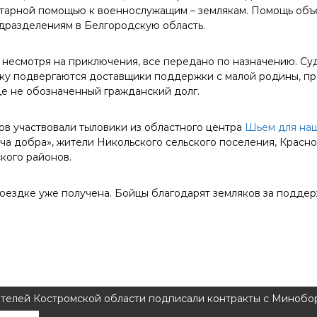
итарной помощью к военнослужащим – землякам. Помощь объе
дразделениям в Белгородскую область.
, несмотря на приключения, все передано по назначению. Су
ску подвергаются доставщики поддержки с малой родины, 
де не обозначенный гражданский долг.
ов участвовали тыловики из областного центра
Шьем для наш
ча добра», жители Никольского сельского поселения, Красно
кого районов.
поездке уже получена. Бойцы благодарят земляков за поддер
телей Костромской области подписали контракты с Минобо