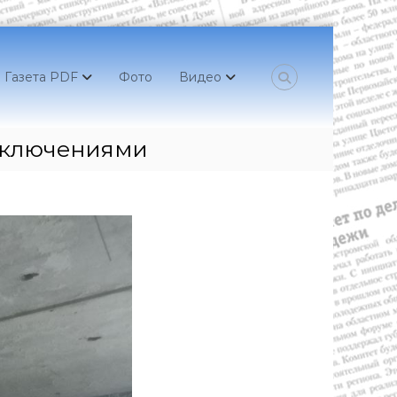
Газета PDF
Фото
Видео
иключениями