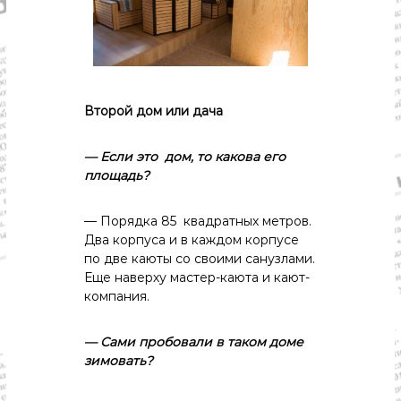
Второй
дом
или
дача
— Если
это
дом,
то
какова
его
площадь?
— Порядка 85 квадратных метров.
Два корпуса и в каждом корпусе
по две каюты со своими санузлами.
Еще наверху мастер-каюта и кают-
компания.
— Сами
пробовали
в
таком
доме
зимовать?