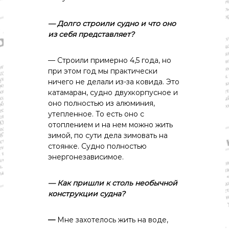
о
м
и
— Долго
строили
судно
и
что
оно
к
из
себя
представляет?
а
,
к
— Строили примерно 4,5 года, но
у
при этом год мы практически
л
ничего не делали из-за ковида. Это
ь
катамаран, судно двухкорпусное и
т
оно полностью из алюминия,
у
р
утепленное. То есть оно с
а
отоплением и на нем можно жить
,
зимой, по сути дела зимовать на
с
стоянке. Судно полностью
п
энергонезависимое.
о
р
т
— Как
пришли
к
столь
необычной
конструкции
судна?
—
Мне захотелось жить на воде,