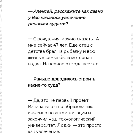
с
т
—
Алексей,
расскажите
как
давно
и
.
у
Вас
началось
увлечение
Н
речными
судами?
о
в
о
—
С рождения, можно сказать. А
с
мне сейчас 47 лет. Еще отец с
т
детства брал на рыбалку и всю
и
жизнь в семье была моторная
,
лодка. Наверное отсюда все это.
п
о
л
— Раньше
доводилось
строить
и
какие-то
суда?
т
и
к
—
Да, это не первый проект.
а
Изначально я по образованию
,
инженер по автоматизации и
э
к
закончил наш технологический
о
университет. Лодки — это просто
н
как увлечение.