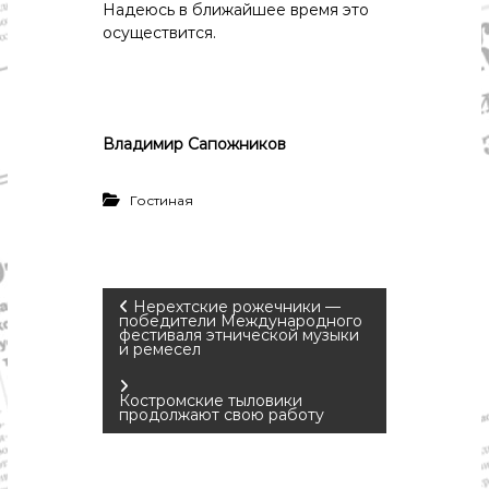
Надеюсь в ближайшее время это
осуществится.
Владимир Сапожников
Гостиная
Н
Нерехтские рожечники —
победители Международного
фестиваля этнической музыки
и ремесел
а
в
Костромские тыловики
продолжают свою работу
и