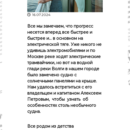
р
К
а
о
16.07.2024
в
с
т
д
Все
мы
замечаем,
что
прогресс
р
а
о
несется
вперед
все
быстрее
и
"
м
быстрее и…
в
основном
на
ы
электрической
тяге.
Уже
никого
не
и
удивишь
электромобилями
и
по
К
Москве
реке
ходят
электрические
о
трамвайчики,
но
вот
на
водной
с
т
глади
реки
Волги
в нашем городе
р
было
замечено
судно
с
о
солнечными
панелями
на
крыше.
м
Нам
удалось
встретиться
с
его
с
владельцем
и
капитаном
Алексеем
к
Петровым,
чтобы
узнать
об
о
й
особенностях
столь
необычного
о
судна.
б
л
а
Все родом
из
детства