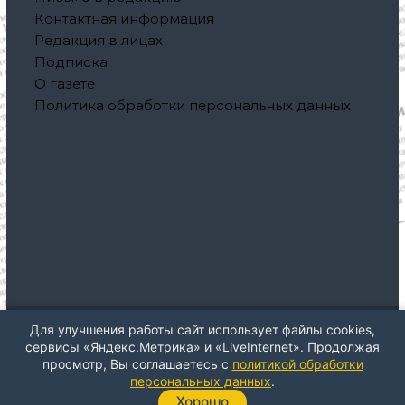
Контактная информация
Редакция в лицах
Подписка
О газете
Политика обработки персональных данных
Для улучшения работы сайт использует файлы cookies,
Авторское право © 2026
Газета "Северная правда"
Все
сервисы «Яндекс.Метрика» и «LiveInternet». Продолжая
права защищены. Тема: ThemeGrill от
Flash
. На платформе
просмотр, Вы соглашаетесь с
политикой обработки
WordPress
персональных данных
.
Хорошо