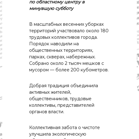
р
по областному центру в
К
минувшую субботу
а
о
в
с
т
д
В масштабных весенних уборках
р
территорий участвовало около 180
а
о
трудовых коллективов города.
"
м
Порядок наводили на
ы
и
общественных территориях,
К
парках, скверах, набережных.
о
Собрано около 2 тысяч мешков с
с
мусором — более 200 кубометров.
т
р
о
Добрая традиция объединила
м
активных жителей,
с
общественников, трудовые
к
коллективы, представителей
о
й
органов власти.
о
б
Коллективная забота о чистоте
л
а
улучшила экологическую