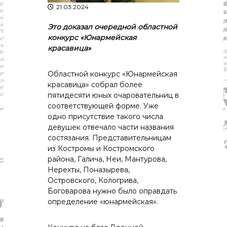
р
21.03.2024
К
а
о
Это доказал очередной областной
в
с
т
конкурс «Юнармейская
д
р
красавица»
а
о
"
м
ы
Областной конкурс «Юнармейская
и
красавица» собрал более
К
пятидесяти юных очаровательниц в
о
соответствующей форме. Уже
с
одно присутствие такого числа
т
девушек отвечало части названия
р
о
состязания. Представительницам
м
из Костромы и Костромского
с
района, Галича, Неи, Мантурова,
к
Нерехты, Поназырева,
о
Островского, Кологрива,
й
Боговарова нужно было оправдать
о
б
определение «юнармейская».
л
а