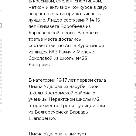
В красивом, смелом, спортивном,
о
м
метком и активном конкурсе в двух
и
возрастных категориях выявлены
к
лучшие. Лидер состязаний 14-15
а
лет Елизавета Воробьёва из
,
Караваевской школы. Второе и
к
третье места достались
у
л
соответственно Анне Курочкиной
ь
из лицея № 3 Галич и Милене
т
Соколовой из школы № 26
у
Костромы.
р
а
,
В категории 16-17 лет первой стала
с
Диана Удалова из Зарубинской
п
школы Костромской района. У
о
ученицы Нерехтской школы №2
р
т
второе место. Третье- у лицеистки
из Волгореченска Варвары
Шапоренко.
Диана Удалова планирует