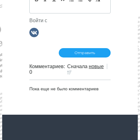
я
п
Войти с
о
з
а
Комментариев:
Сначала
новые
п
0
и
Пока еще не было комментариев
с
я
м