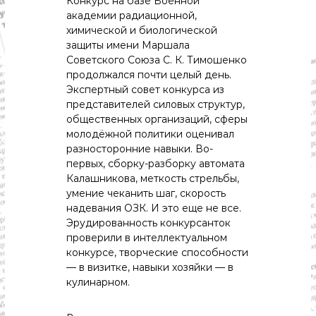
Конкурс на базе Военной
с
т
академии радиационной,
и
химической и биологической
.
защиты имени Маршала
Н
Советского Союза С. К. Тимошенко
о
продолжался почти целый день.
в
Экспертный совет конкурса из
о
с
представителей силовых структур,
т
общественных организаций, сферы
и
молодёжной политики оценивал
,
разносторонние навыки. Во-
п
первых, сборку-разборку автомата
о
Калашникова, меткость стрельбы,
л
и
умение чеканить шаг, скорость
т
надевания ОЗК. И это еще не все.
и
Эрудированность конкурсанток
к
проверили в интеллектуальном
а
конкурсе, творческие способности
,
— в визитке, навыки хозяйки — в
э
к
кулинарном.
о
н