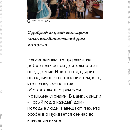
р
К
а
о
в
с
т
29.12.2023
д
р
а
о
С доброй акцией молодежь
"
м
посетила Заволжский дом-
ы
интернат
и
К
о
Региональный центр развития
с
добровольческой деятельности в
т
преддверии Нового года дарит
р
праздничное настроение тем, кто ,
о
м
кто в силу жизненных
с
обстоятельств ограничен
к
четырьмя стенами. В рамках акции
о
«Новый год в каждый дом»
й
молодые люди навещают тех, кто
о
особенно нуждается сейчас во
б
л
внимании извне.
а