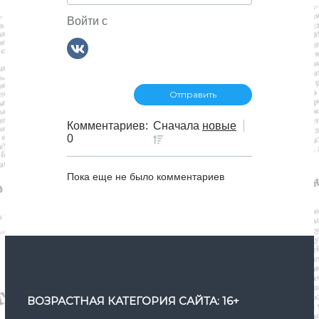
о
Войти с
з
а
п
Комментариев:
Сначала
новые
0
и
Пока еще не было комментариев
с
я
м
ВОЗРАСТНАЯ КАТЕГОРИЯ САЙТА: 16+