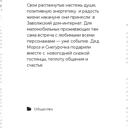
с
Свои распахнутые настежь души,
т
и
позитивную энергетику и радость
.
жизни накануне они принесли в
Н
Заволжский дом-интернат. Для
о
маломобильных проживающих там
в
сама встреча с любимыми всеми
о
персонажами — уже событие. Дед
с
т
Мороз и Снегурочка подарили
и
вместе с новогодней сказкой
,
гостинцы, теплоту общения и
п
счастье.
о
л
и
т
и
к
а
,
э
Общество
к
о
н