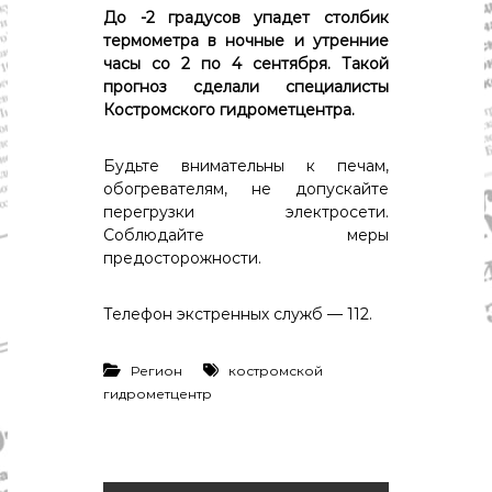
р
До -2 градусов упадет столбик
К
а
о
термометра в ночные и утренние
в
с
часы со 2 по 4 сентября. Такой
т
д
прогноз сделали специалисты
р
Костромского гидрометцентра.
а
о
"
м
ы
Будьте внимательны к печам,
и
обогревателям, не допускайте
К
перегрузки электросети.
о
Соблюдайте меры
с
т
предосторожности.
р
о
Телефон экстренных служб — 112.
м
с
к
Регион
костромской
о
гидрометцентр
й
о
б
л
а