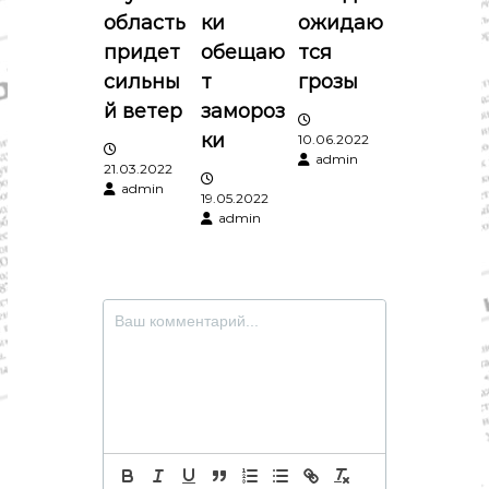
о
о
область
ки
ожидаю
м
и
придет
обещаю
тся
з
к
сильны
т
грозы
а
,
а
й ветер
замороз
к
ки
10.06.2022
у
п
admin
л
21.03.2022
ь
admin
19.05.2022
т
и
admin
у
р
с
а
,
с
я
п
о
м
р
т