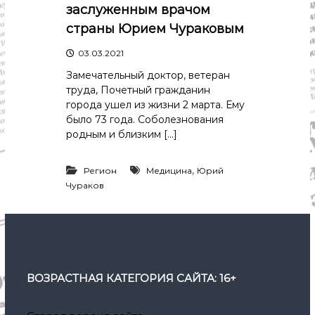
р
заслуженным врачом
К
а
о
страны Юрием Чураковым
в
с
т
03.03.2021
д
р
а
Замечательный доктор, ветеран
о
"
м
труда, Почетный гражданин
ы
города ушел из жизни 2 марта. Ему
и
было 73 года. Соболезнования
К
родным и близким […]
о
с
т
,
Регион
Медицина
Юрий
р
Чураков
о
м
с
к
о
й
о
ВОЗРАСТНАЯ КАТЕГОРИЯ САЙТА: 16+
б
л
а