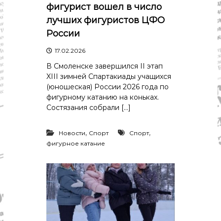
р
фигурист вошел в число
К
а
о
лучших фигуристов ЦФО
в
с
России
т
д
р
а
17.02.2026
о
"
м
В Смоленске завершился II этап
ы
XIII зимней Спартакиады учащихся
и
(юношеская) России 2026 года по
К
фигурному катанию на коньках.
о
с
Состязания собрали […]
т
р
,
,
о
Новости
Спорт
Спорт
м
фигурное катание
с
к
о
й
о
б
л
а