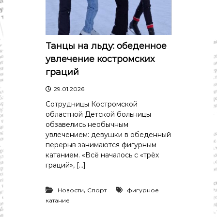
с
т
и
.
Н
о
Танцы на льду: обеденное
в
увлечение костромских
о
с
граций
т
и
29.01.2026
,
Сотрудницы Костромской
п
о
областной Детской больницы
л
обзавелись необычным
и
увлечением: девушки в обеденный
т
перерыв занимаются фигурным
и
катанием. «Всё началось с «трёх
к
граций», […]
а
,
э
,
Новости
Спорт
фигурное
к
катание
о
н