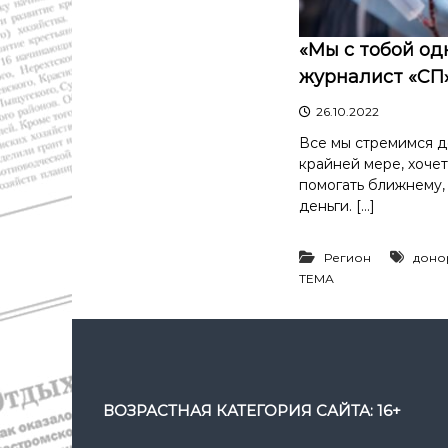
с
а
т
в
и
«Мы с тобой одн
д
К
журналист «СП
а
о
"
с
26.10.2022
т
Все мы стремимся д
р
крайней мере, хочет
о
помогать ближнему,
м
деньги. […]
ы
и
К
Регион
доно
о
ТЕМА
с
т
р
о
м
с
ВОЗРАСТНАЯ КАТЕГОРИЯ САЙТА: 16+
к
о