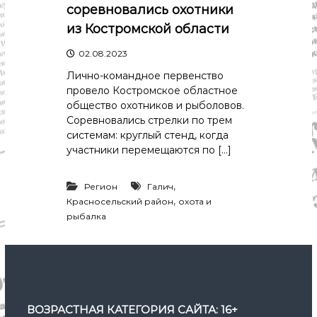
р
соревновались охотники
К
а
о
из Костромской области
в
с
т
02.08.2023
д
р
а
Лично-командное первенство
о
"
м
провело Костромское областное
ы
общество охотников и рыболовов.
и
Соревновались стрелки по трем
К
системам: круглый стенд, когда
о
участники перемещаются по […]
с
т
р
,
Регион
Галич
о
,
Красносельский район
охота и
м
с
рыбалка
к
о
й
о
б
л
а
ВОЗРАСТНАЯ КАТЕГОРИЯ САЙТА: 16+