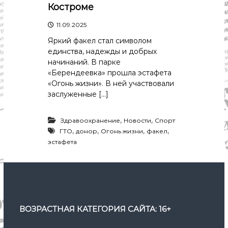
р
Костроме
К
а
о
11.09.2025
в
с
т
д
Яркий факел стал символом
р
единства, надежды и добрых
а
о
начинаний. В парке
"
м
«Берендеевка» прошла эстафета
ы
и
«Огонь жизни». В ней участвовали
К
заслуженные […]
о
с
т
,
,
Здравоохранение
Новости
Спорт
р
,
,
,
,
ГТО
донор
Огонь жизни
факел
о
эстафета
м
с
к
о
й
о
б
ВОЗРАСТНАЯ КАТЕГОРИЯ САЙТА: 16+
л
а