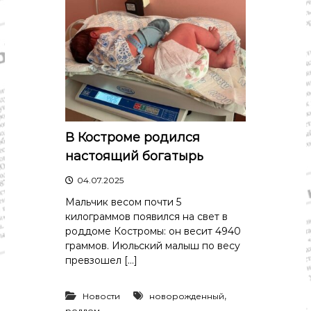
о
м
и
к
а
,
к
у
л
ь
т
В Костроме родился
у
р
настоящий богатырь
а
,
04.07.2025
с
Мальчик весом почти 5
п
о
килограммов появился на свет в
р
роддоме Костромы: он весит 4940
т
граммов. Июльский малыш по весу
превзошел […]
,
Новости
новорожденный
роддом