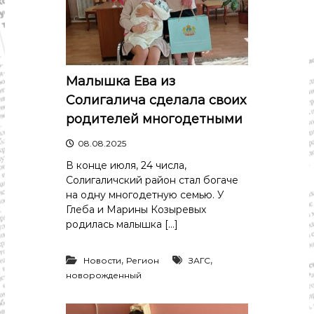
с
т
и
.
Н
о
в
Малышка Ева из
о
Солигалича сделала своих
с
т
родителей многодетными
и
,
08.08.2025
п
о
В конце июля, 24 числа,
л
Солигаличский район стал богаче
и
на одну многодетную семью. У
т
Глеба и Марины Козыревых
и
родилась малышка […]
к
а
,
,
,
Новости
Регион
ЗАГС
э
новорожденный
к
о
н