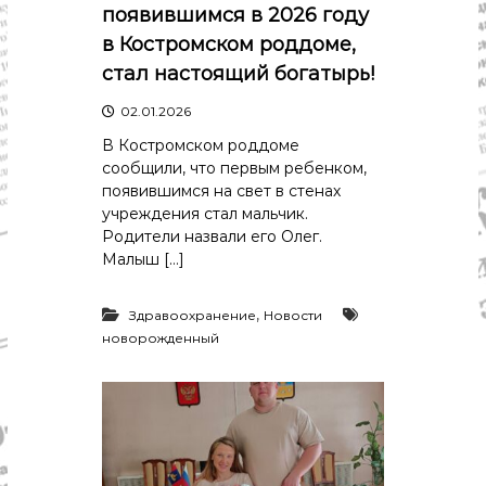
р
появившимся в 2026 году
К
а
о
в Костромском роддоме,
в
с
стал настоящий богатырь!
т
д
р
а
02.01.2026
о
"
м
В Костромском роддоме
ы
сообщили, что первым ребенком,
и
появившимся на свет в стенах
К
учреждения стал мальчик.
о
с
Родители назвали его Олег.
т
Малыш […]
р
о
м
,
Здравоохранение
Новости
с
новорожденный
к
о
й
о
б
л
а