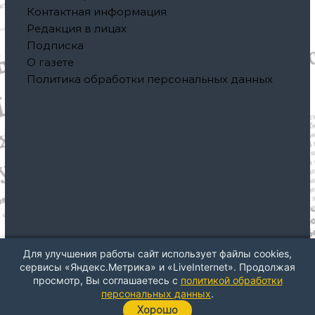
Контактная информация
Редакция в лицах
Подписка
О газете
Политика обработки персональных данных
Для улучшения работы сайт использует файлы cookies,
Авторское право © 2026
Газета "Северная правда"
Все
сервисы «Яндекс.Метрика» и «LiveInternet». Продолжая
права защищены. Тема: ThemeGrill от
Flash
. На платформе
просмотр, Вы соглашаетесь с
политикой обработки
WordPress
персональных данных
.
Хорошо