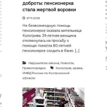
р
доброты: пенсионерка
К
а
о
стала жертвой воровки
в
с
т
27.11.2025
д
р
а
Не безвозмездную помощь
о
"
м
пенсионерке оказала жительница
ы
Кологрива. 39-летняя женщина
и
откликнулась на просьбу о
К
помощи: помогла 80-летней
о
пенсионерке сходить в баню. […]
с
т
р
,
,
Нарушители закона
Новости
о
,
,
Правопорядок
Кологрив
кража
м
с
УМВД России по Костромской
к
области
о
й
о
б
л
а