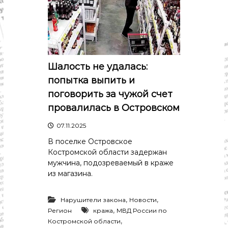
с
т
и
.
Н
о
в
о
Шалость не удалась:
с
попытка выпить и
т
и
поговорить за чужой счет
,
провалилась в Островском
п
о
07.11.2025
л
и
В поселке Островское
т
Костромской области задержан
и
мужчина, подозреваемый в краже
к
из магазина.
а
,
э
,
,
Нарушители закона
Новости
к
,
Регион
кража
МВД России по
о
н
,
Костромской области