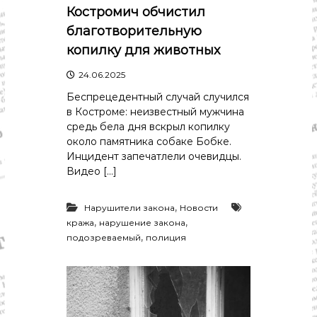
Костромич обчистил
благотворительную
копилку для животных
24.06.2025
Беспрецедентный случай случился
в Костроме: неизвестный мужчина
средь бела дня вскрыл копилку
около памятника собаке Бобке.
Инцидент запечатлели очевидцы.
Видео […]
,
Нарушители закона
Новости
,
,
кража
нарушение закона
,
подозреваемый
полиция