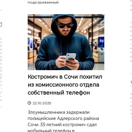
о
подозреваемый
м
и
к
а
,
к
у
л
ь
т
у
р
а
,
Костромич в Сочи похитил
с
из комиссионного отдела
п
о
собственный телефон
р
т
22.10.2025
Злоумышленника задержали
полицейские Адлерского района
Сочи. 33-летний костромич сдал
мобильный телефон в