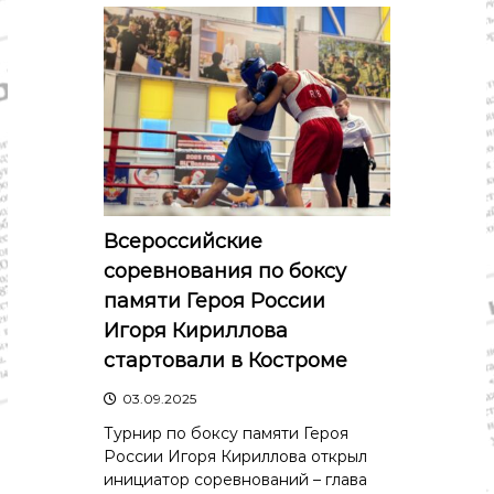
о
м
и
к
а
,
к
у
л
ь
т
у
Всероссийские
р
а
соревнования по боксу
,
памяти Героя России
с
п
Игоря Кириллова
о
стартовали в Костроме
р
т
03.09.2025
Турнир по боксу памяти Героя
России Игоря Кириллова открыл
инициатор соревнований – глава