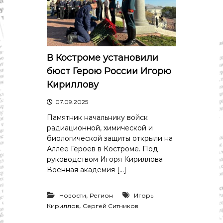
с
т
и
.
Н
о
в
В Костроме установили
о
бюст Герою России Игорю
с
т
Кириллову
и
,
07.09.2025
п
о
Памятник начальнику войск
л
радиационной, химической и
и
биологической защиты открыли на
т
Аллее Героев в Костроме. Под
и
руководством Игоря Кириллова
к
Военная академия […]
а
,
э
,
Новости
Регион
Игорь
к
,
Кириллов
Сергей Ситников
о
н