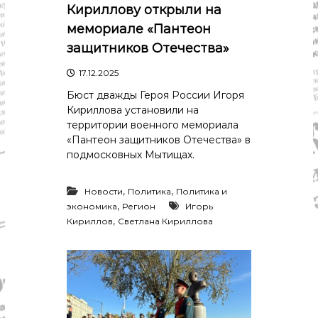
р
Кириллову открыли на
К
а
о
мемориале «Пантеон
в
с
защитников Отечества»
т
д
р
а
17.12.2025
о
"
м
Бюст дважды Героя России Игоря
ы
Кириллова установили на
и
территории военного мемориала
К
«Пантеон защитников Отечества» в
о
с
подмосковных Мытищах.
т
р
,
,
о
Новости
Политика
Политика и
м
,
экономика
Регион
Игорь
с
,
Кириллов
Светлана Кириллова
к
о
й
о
б
л
а