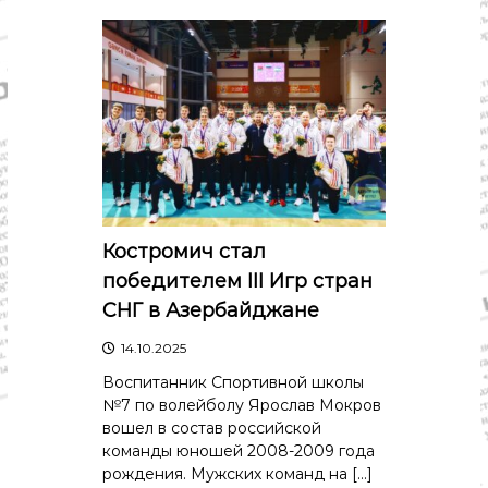
о
м
и
к
а
,
к
у
л
ь
т
у
р
Костромич стал
а
победителем III Игр стран
,
с
СНГ в Азербайджане
п
о
14.10.2025
р
т
Воспитанник Спортивной школы
№7 по волейболу Ярослав Мокров
вошел в состав российской
команды юношей 2008-2009 года
рождения. Мужских команд на […]