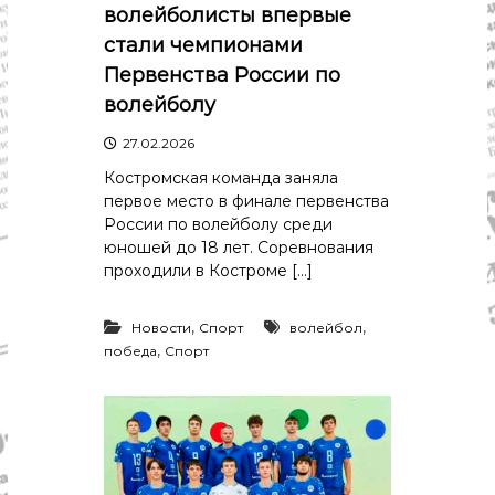
р
волейболисты впервые
К
а
о
стали чемпионами
в
с
Первенства России по
т
д
р
волейболу
а
о
"
м
27.02.2026
ы
Костромская команда заняла
и
К
первое место в финале первенства
о
России по волейболу среди
с
юношей до 18 лет. Соревнования
т
проходили в Костроме […]
р
о
м
,
,
Новости
Спорт
волейбол
с
,
победа
Спорт
к
о
й
о
б
л
а