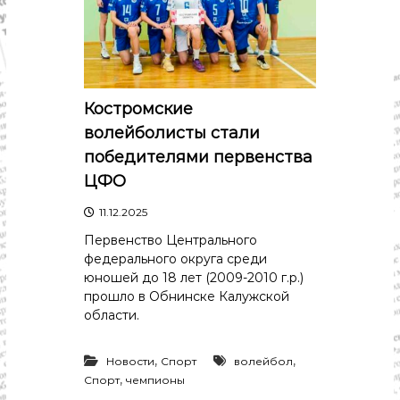
с
т
и
.
Н
о
в
Костромские
о
с
волейболисты стали
т
победителями первенства
и
,
ЦФО
п
о
11.12.2025
л
Первенство Центрального
и
т
федерального округа среди
и
юношей до 18 лет (2009-2010 г.р.)
к
прошло в Обнинске Калужской
а
области.
,
э
к
,
,
Новости
Спорт
волейбол
о
,
Спорт
чемпионы
н