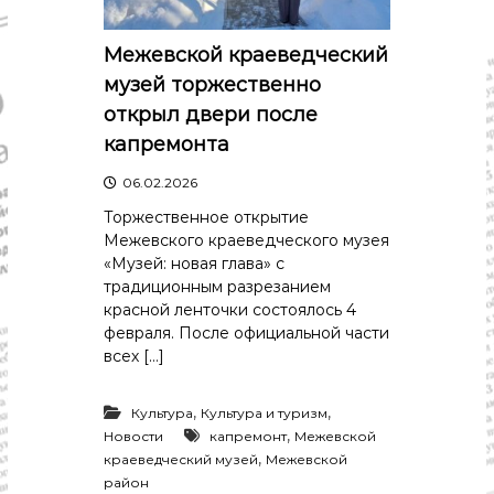
Межевской краеведческий
музей торжественно
открыл двери после
капремонта
06.02.2026
Торжественное открытие
Межевского краеведческого музея
«Музей: новая глава» с
традиционным разрезанием
красной ленточки состоялось 4
февраля. После официальной части
всех […]
,
,
Культура
Культура и туризм
,
Новости
капремонт
Межевской
,
краеведческий музей
Межевской
район