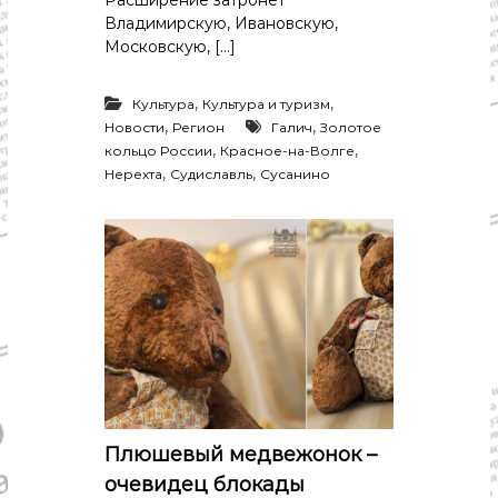
Расширение затронет
Владимирскую, Ивановскую,
Московскую, […]
,
,
Культура
Культура и туризм
,
,
Новости
Регион
Галич
Золотое
,
,
кольцо России
Красное-на-Волге
,
,
Нерехта
Судиславль
Сусанино
Плюшевый медвежонок –
очевидец блокады