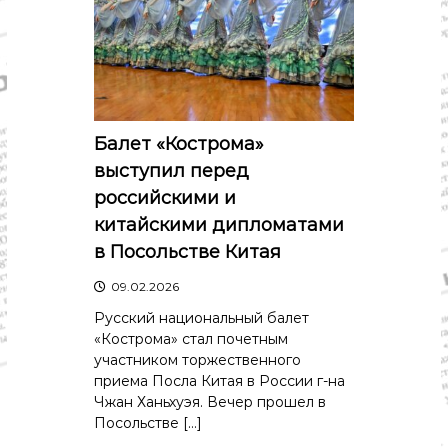
о
м
и
к
а
,
к
у
Балет «Кострома»
л
ь
выступил перед
т
российскими и
у
р
китайскими дипломатами
а
в Посольстве Китая
,
с
09.02.2026
п
о
Русский национальный балет
р
«Кострома» стал почетным
т
участником торжественного
приема Посла Китая в России г-на
Чжан Ханьхуэя. Вечер прошел в
Посольстве […]