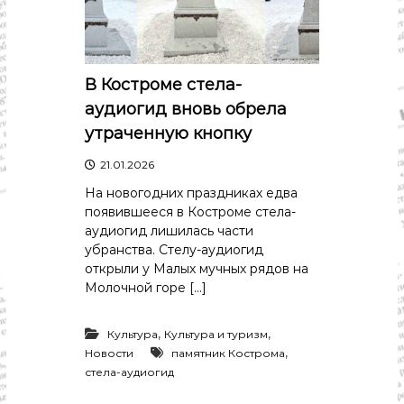
В Костроме стела-
аудиогид вновь обрела
утраченную кнопку
21.01.2026
На новогодних праздниках едва
появившееся в Костроме стела-
аудиогид лишилась части
убранства. Стелу-аудиогид
открыли у Малых мучных рядов на
Молочной горе […]
,
,
Культура
Культура и туризм
,
Новости
памятник Кострома
стела-аудиогид