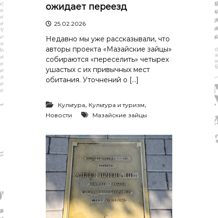
р
ожидает переезд
К
а
о
25.02.2026
в
с
т
д
Недавно мы уже рассказывали, что
р
авторы проекта «Мазайские зайцы»
а
о
собираются «переселить» четырех
"
м
ушастых с их привычных мест
ы
и
обитания. Уточнений о […]
К
о
,
,
с
Культура
Культура и туризм
т
Новости
Мазайские зайцы
р
о
м
с
к
о
й
о
б
л
а