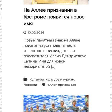
с
т
и
На Аллее признания в
.
Костроме появится новое
Н
о
имя
в
о
10.02.2026
с
Новый памятный знак на Аллее
т
и
признания установят в честь
,
известного книгоиздателя и
п
просветителя Ивана Дмитриевича
о
Сытина. Имя для новой
л
мемориальной […]
и
т
и
,
,
Культура
Культура и туризм
к
Новости
аллея признания
а
,
э
к
о
н