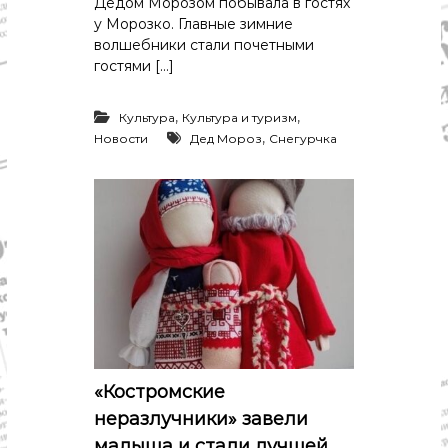
Дедом Морозом побывала в гостях
у Морозко. Главные зимние
волшебники стали почетными
гостями […]
,
,
Культура
Культура и туризм
,
Новости
Дед Мороз
Снегурчка
«Костромские
неразлучники» завели
малыша и стали лучшей